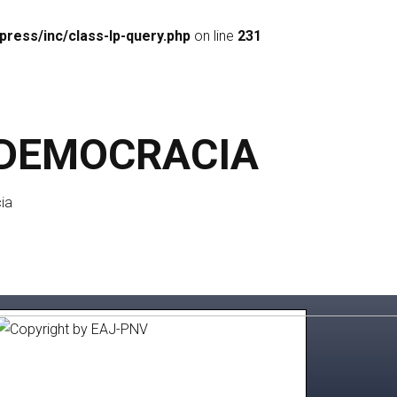
ess/inc/class-lp-query.php
on line
231
 DEMOCRACIA
ia