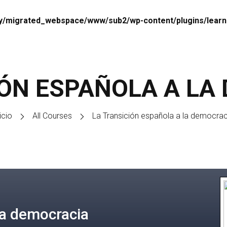
migrated_webspace/www/sub2/wp-content/plugins/learnpr
IÓN ESPAÑOLA A LA
icio
All Courses
La Transición española a la democrac
la democracia