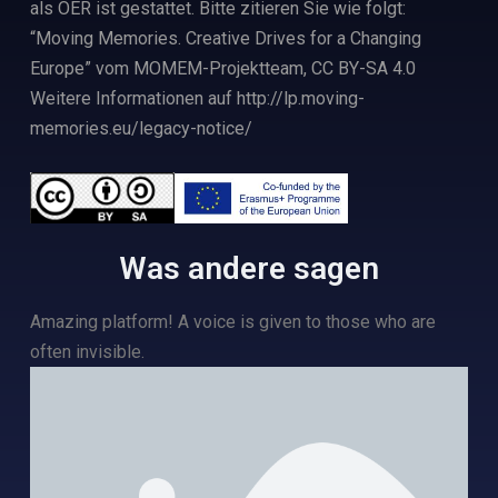
als OER ist gestattet. Bitte zitieren Sie wie folgt:
“Moving Memories. Creative Drives for a Changing
Europe” vom MOMEM-Projektteam, CC BY-SA 4.0
Weitere Informationen auf http://lp.moving-
memories.eu/legacy-notice/
Was andere sagen
Amazing platform! A voice is given to those who are
Th
often invisible.
ot
to
his
to