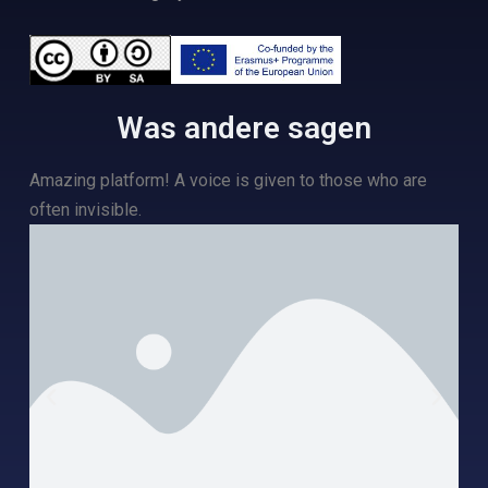
Was andere sagen
Amazing platform! A voice is given to those who are
The c
often invisible.
other
to ge
today