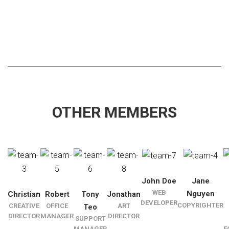
OTHER MEMBERS
John Doe
Jane
WEB
Nguyen
Christian
Robert
Tony
Jonathan
DEVELOPER
COPYRIGHTER
CREATIVE
OFFICE
ART
Teo
DIRECTOR
MANAGER
DIRECTOR
SUPPORT
MANAGER
F